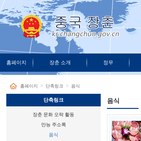
홈페이지
장춘 소개
정무
>
>
홈페이지
단축링크
음식
단축링크
음식
장춘 문화 오락 활동
만능 주소록
음식