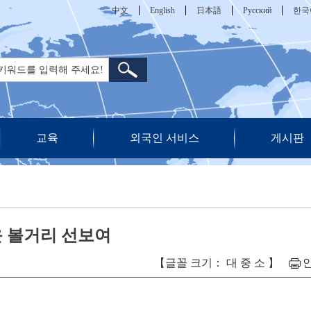
中文
English
日本語
Русский
한국
교육
외국인 서비스
게시판
운 볼거리 선보여
【글꼴 크기：
대
중
소
】