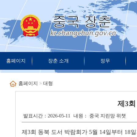
홈페이지
장춘 소개
정무
홈페이지
>
대형
제3회
발표시간：2026-05-11
내원： 중국 지린망 위챗
제
3회 동북 도서 박람회가 5월 14일부터 18